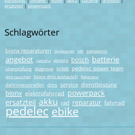
panasonic
|
pedelec
|
ebike
|
akku
|
batterie
|
angebot
|
ersatzteil
|
powerpack
Schlagwörter
bionx reparaturen
set
panasonic
Skybeamer
batterie
angebot
bosch
winora
yamaha
pedelec power team
ticket
überprüfung
diagnose
bionx dms austausch
dms tauschen
Reparatur
service
dienstleistung
dehnmesstreifen
dms
powerpack
bionx
elektrofahrrad
akku
ersatzteil
reparatur
fahrrad
rad
pedelec
ebike