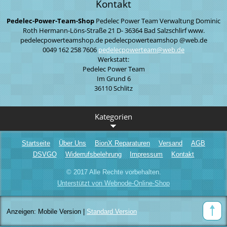
Kontakt
Pedelec-Power-Team-Shop
Pedelec Power Team
Verwaltung
Dominic
Roth
Hermann-Löns-Straße 21
D- 36364 Bad Salzschlirf
www.
pedelecpowerteamshop.de
pedelecpowerteamshop
@web.de
0049 162 258 7606
pedelecp
owerteam
@web.de
Werkstatt:
Pedelec Power Team
Im Grund 6
36110 Schlitz
Kategorien
Startseite
Über Uns
BionX Reparaturen
Versand
AGB
DSVGO
Widerrufsbelehrung
Impressum
Kontakt
© 2017 Alle Rechte vorbehalten.
Unterstützt von Webnode-Online-Shop
Anzeigen:
Mobile Version
|
Standard Version