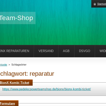
Startsei
-Team-Shop
ONX REPARATUREN
VERSAND
AGB
DSVGO
WID
rtseite
>
Schlagwörter
chlagwort: reparatur
BionX Kombi Ticket
https://www.pedelecpowerteamshop.de/bionx/bionx-kombi-ticket/
Formulare