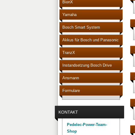
BionX
Yamaha
Bosch Smart System
Akkus für Bosch und Panasonic
Akku Vision
TranzX
Instandsetzung Bosch Drive
Units Gen. 2
Ansmann
Formulare
KONTAKT
Pedelec-Power-Team-
Shop