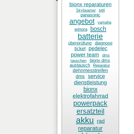
bionx reparaturen
set
Skybeamer
panasonic
angebot
yamaha
bosch
winora
batterie
überprüfung
diagnose
pedelec
ticket
power team
dms
bionx dms
tauschen
austausch
Reparatur
dehnmesstreifen
service
dms
dienstleistung
bionx
elektrofahrrad
powerpack
ersatzteil
akku
rad
reparatur