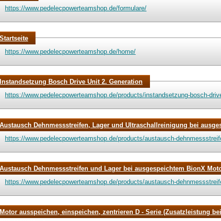
https://www.pedelecpowerteamshop.de/formulare/
Startseite
https://www.pedelecpowerteamshop.de/home/
Instandsetzung Bosch Drive Unit 2. Generation
https://www.pedelecpowerteamshop.de/products/instandsetzung-bosch-drive-
Austausch Dehnmessstreifen, Lager und Ultraschallreinigung bei ausges
https://www.pedelecpowerteamshop.de/products/austausch-dehnmessstreifen-
Austausch Dehnmessstreifen und Lager bei ausgespeichtem BionX Motor
https://www.pedelecpowerteamshop.de/products/austausch-dehnmessstreife
Motor ausspeichen, einspeichen, zentrieren D - Serie (Zusatzleistung be