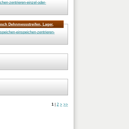
hen-zentrieren-einzel-oder-
usch Dehnmessstreifen, Lager,
speichen-einspeichen-zentrieren-
1
|
2
>
>>