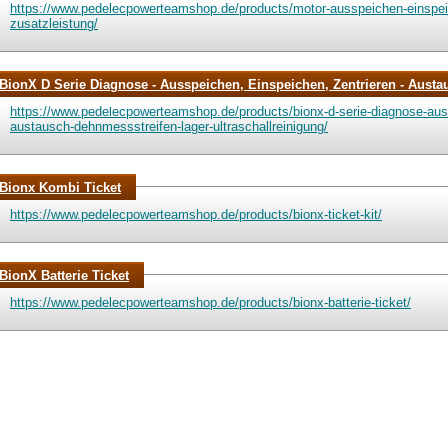
Kundenwunsch)
https://www.pedelecpowerteamshop.de/products/motor-ausspeichen-einspeic
zusatzleistung/
BionX D Serie Diagnose - Ausspeichen, Einspeichen, Zentrieren - Austa
Ultraschallreinigung
https://www.pedelecpowerteamshop.de/products/bionx-d-serie-diagnose-aus
austausch-dehnmessstreifen-lager-ultraschallreinigung/
Bionx Kombi Ticket
https://www.pedelecpowerteamshop.de/products/bionx-ticket-kit/
BionX Batterie Ticket
https://www.pedelecpowerteamshop.de/products/bionx-batterie-ticket/