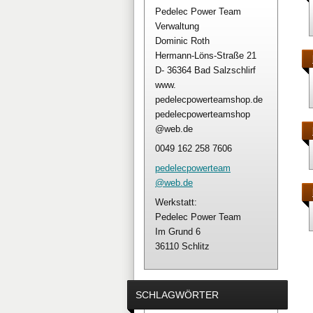
Pedelec Power Team
Verwaltung
Dominic Roth
Hermann-Löns-Straße 21
D- 36364 Bad Salzschlirf
www.
pedelecpowerteamshop.de
pedelecpowerteamshop
@web.de
0049 162 258 7606
pedelecp
owerteam
@web.de
Werkstatt:
Pedelec Power Team
Im Grund 6
36110 Schlitz
SCHLAGWÖRTER