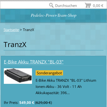
Durchsuchen
0,00 €
Pedelec-Power-Team-Shop
Startseite
>
TranzX
TranzX
E-Bike Akku TRANZX "BL-03"
Sonderangebot
E-Bike Akku TRANZX "BL-03" Lithium
Ionen-Akku - 36 Volt - 11 Ah
Akkukapazität: 396...
Ihr Preis:
549,00 €
(
629,00 €
)