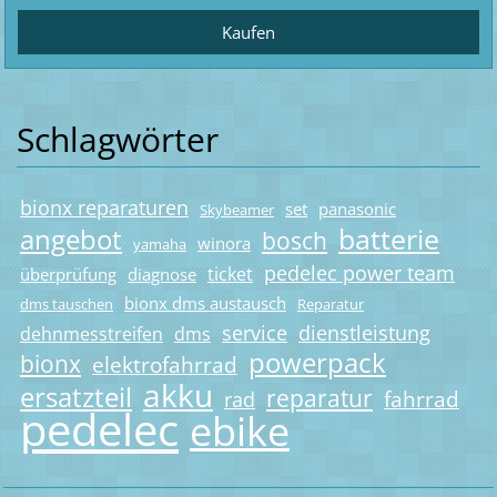
Schlagwörter
bionx reparaturen
set
panasonic
Skybeamer
batterie
angebot
bosch
winora
yamaha
pedelec power team
ticket
überprüfung
diagnose
bionx dms austausch
dms tauschen
Reparatur
service
dienstleistung
dehnmesstreifen
dms
powerpack
bionx
elektrofahrrad
akku
ersatzteil
reparatur
fahrrad
rad
pedelec
ebike