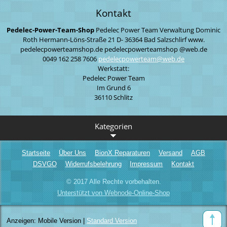
Kontakt
Pedelec-Power-Team-Shop
Pedelec Power Team
Verwaltung
Dominic
Roth
Hermann-Löns-Straße 21
D- 36364 Bad Salzschlirf
www.
pedelecpowerteamshop.de
pedelecpowerteamshop
@web.de
0049 162 258 7606
pedelecp
owerteam
@web.de
Werkstatt:
Pedelec Power Team
Im Grund 6
36110 Schlitz
Kategorien
Startseite
Über Uns
BionX Reparaturen
Versand
AGB
DSVGO
Widerrufsbelehrung
Impressum
Kontakt
© 2017 Alle Rechte vorbehalten.
Unterstützt von Webnode-Online-Shop
Anzeigen:
Mobile Version
|
Standard Version