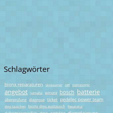
Schlagwörter
bionx reparaturen
set
panasonic
Skybeamer
batterie
angebot
bosch
winora
yamaha
pedelec power team
ticket
überprüfung
diagnose
bionx dms austausch
dms tauschen
Reparatur
service
dienstleistung