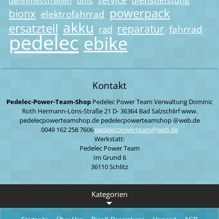
dehnmesstreifen
dms
powerpack
bionx
elektrofahrrad
akku
ersatzteil
reparatur
fahrrad
rad
pedelec
ebike
Kontakt
Pedelec-Power-Team-Shop
Pedelec Power Team
Verwaltung
Dominic
Roth
Hermann-Löns-Straße 21
D- 36364 Bad Salzschlirf
www.
pedelecpowerteamshop.de
pedelecpowerteamshop
@web.de
0049 162 258 7606
pedelecp
owerteam
@web.de
Werkstatt:
Pedelec Power Team
Im Grund 6
36110 Schlitz
Kategorien