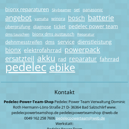
bionx reparaturen
set
panasonic
Skybeamer
batterie
angebot
bosch
winora
yamaha
pedelec power team
ticket
überprüfung
diagnose
bionx dms austausch
dms tauschen
Reparatur
service
dienstleistung
dehnmesstreifen
dms
powerpack
bionx
elektrofahrrad
akku
ersatzteil
reparatur
fahrrad
rad
pedelec
ebike
Kontakt
Pedelec-Power-Team-Shop
Pedelec Power Team
Verwaltung
Dominic
Roth
Hermann-Löns-Straße 21
D- 36364 Bad Salzschlirf
www.
pedelecpowerteamshop.de
pedelecpowerteamshop
@web.de
0049 162 258 7606
pedelecp
owerteam
@web.de
Werkstatt:
Pedelec Power Team