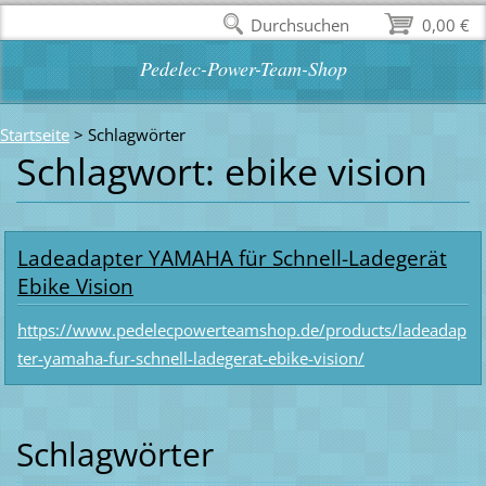
Durchsuchen
0,00 €
Pedelec-Power-Team-Shop
Startseite
>
Schlagwörter
Schlagwort: ebike vision
Ladeadapter YAMAHA für Schnell-Ladegerät
Ebike Vision
https://www.pedelecpowerteamshop.de/products/ladeadap
ter-yamaha-fur-schnell-ladegerat-ebike-vision/
Schlagwörter