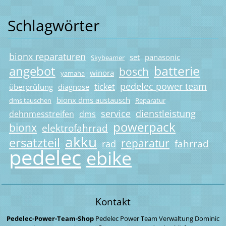
Schlagwörter
bionx reparaturen
set
panasonic
Skybeamer
batterie
angebot
bosch
winora
yamaha
pedelec power team
ticket
überprüfung
diagnose
bionx dms austausch
dms tauschen
Reparatur
service
dienstleistung
dehnmesstreifen
dms
powerpack
bionx
elektrofahrrad
akku
ersatzteil
reparatur
fahrrad
rad
pedelec
ebike
Kontakt
Pedelec-Power-Team-Shop
Pedelec Power Team
Verwaltung
Dominic