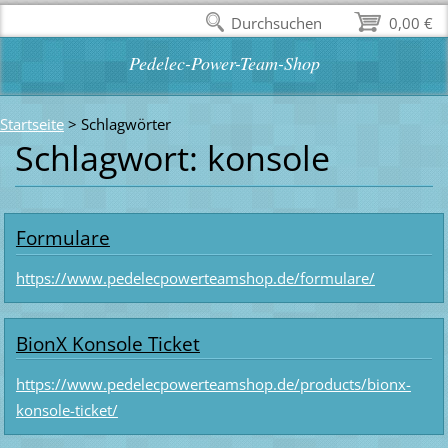
Durchsuchen
0,00 €
Pedelec-Power-Team-Shop
Startseite
>
Schlagwörter
Schlagwort: konsole
Formulare
https://www.pedelecpowerteamshop.de/formulare/
BionX Konsole Ticket
https://www.pedelecpowerteamshop.de/products/bionx-
konsole-ticket/